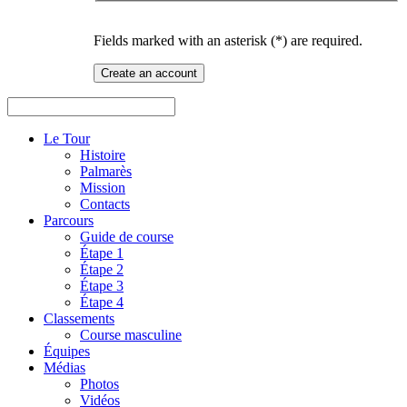
Fields marked with an asterisk (*) are required.
Create an account
Le Tour
Histoire
Palmarès
Mission
Contacts
Parcours
Guide de course
Étape 1
Étape 2
Étape 3
Étape 4
Classements
Course masculine
Équipes
Médias
Photos
Vidéos