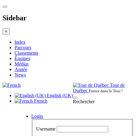
Sidebar
×
Index
Parcours
Classements
Équipes
Médias
Année
News
Tour de
Québec
Entrez dans le Tour !
English (UK)
French
Rechercher
Login
Username