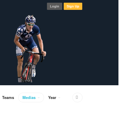
Login
Sign Up
Teams
Medias
Year