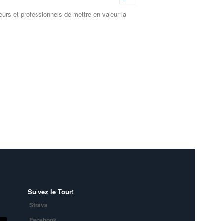
Empty
urs et professionnels de mettre en valeur la
Suivez le Tour!
Strava
Facebook