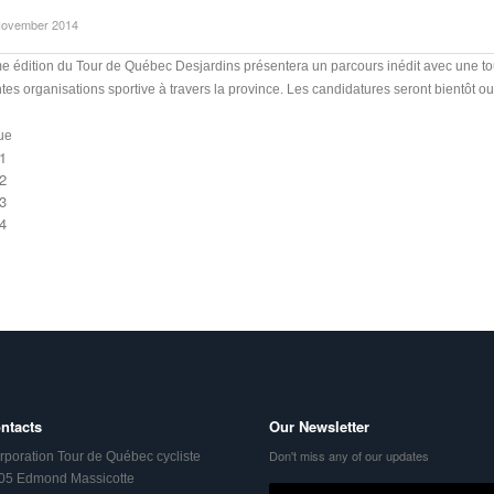
November 2014
 édition du Tour de Québec Desjardins présentera un parcours inédit avec une tou
ntes organisations sportive à travers la province. Les candidatures seront bientôt ou
ue
1
2
3
4
ntacts
Our Newsletter
Don't miss any of our updates
rporation Tour de Québec cycliste
05 Edmond Massicotte