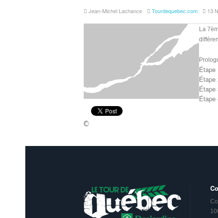
Jean-Michel Lachance
Tourdequebec.com
13 
La 7ème
différe
Prolog
Étape 
Étape 
Étape 
Étape 
Co
Co
10