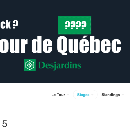
Le Tour
Stages
Standings
15