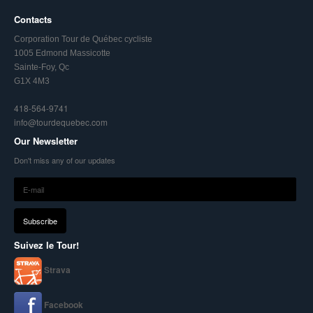
Contacts
Corporation Tour de Québec cycliste
1005 Edmond Massicotte
Sainte-Foy, Qc
G1X 4M3
418-564-9741
info@tourdequebec.com
Our Newsletter
Don't miss any of our updates
Suivez le Tour!
Strava
Facebook