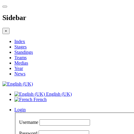
Sidebar
×
Index
Stages
Standings
Teams
Medias
Year
News
English (UK)
French
Login
Username
Password