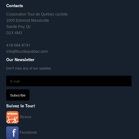
Contacts
Corporation Tour de Québec cycliste
1005 Edmond Massicotte
Sainte-Foy, Qc
G1X 4M3
418-564-9741
info@tourdequebec.com
Our Newsletter
Don't miss any of our updates
Suivez le Tour!
Strava
Facebook