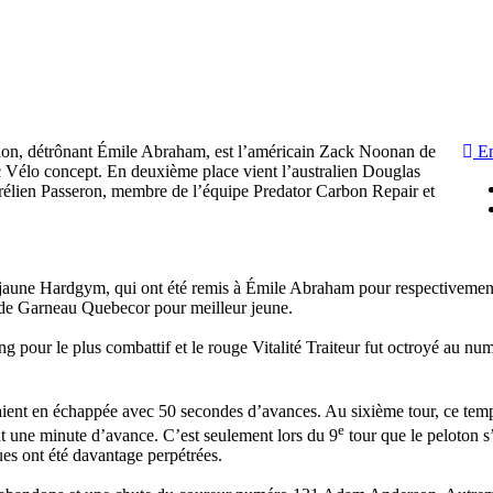
ition, détrônant Émile Abraham, est l’américain Zack Noonan de
E
nc Vélo concept. En deuxième place vient l’australien Douglas
urélien Passeron, membre de l’équipe Predator Carbon Repair et
t le jaune Hardgym, qui ont été remis à Émile Abraham pour respectivemen
d de Garneau Quebecor pour meilleur jeune.
ng pour le plus combattif et le rouge Vitalité Traiteur fut octroyé au nu
taient en échappée avec 50 secondes d’avances. Au sixième tour, ce tem
e
t une minute d’avance. C’est seulement lors du 9
tour que le peloton s’
ues ont été davantage perpétrées.