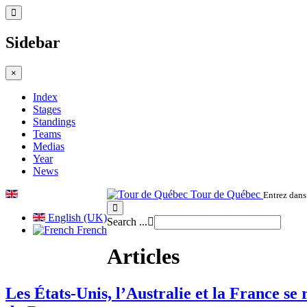
Sidebar
×
Index
Stages
Standings
Teams
Medias
Year
News
Tour de Québec
Entrez dans 
English (UK)
Search ...
French
Articles
Les États-Unis, l’Australie et la France se