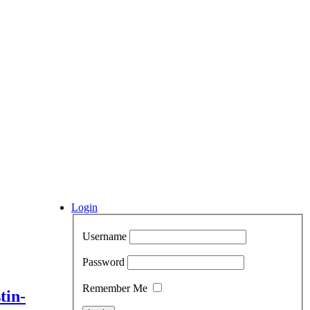
Login
Username
Password
Remember Me
tin-