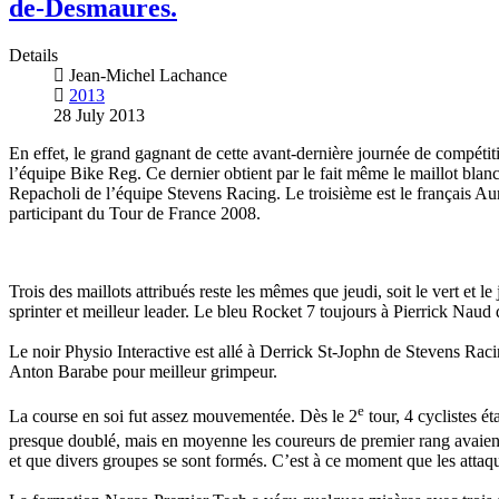
de-Desmaures.
Details
Jean-Michel Lachance
2013
28 July 2013
En effet, le grand gagnant de cette avant-dernière journée de compét
l’équipe Bike Reg. Ce dernier obtient par le fait même le maillot bla
Repacholi de l’équipe Stevens Racing. Le troisième est le français A
participant du Tour de France 2008.
Trois des maillots attribués reste les mêmes que jeudi, soit le vert e
sprinter et meilleur leader. Le bleu Rocket 7 toujours à Pierrick Nau
Le noir Physio Interactive est allé à Derrick St-Jophn de Stevens Raci
Anton Barabe pour meilleur grimpeur.
e
La course en soi fut assez mouvementée. Dès le 2
tour, 4 cyclistes é
presque doublé, mais en moyenne les coureurs de premier rang avaien
et que divers groupes se sont formés. C’est à ce moment que les attaq