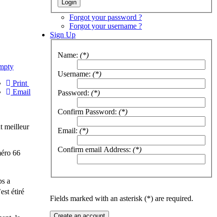
Forgot your password ?
Forgot your username ?
Sign Up
Name:
(*)
mpty
Username:
(*)
Print
Email
Password:
(*)
Confirm Password:
(*)
t meilleur
Email:
(*)
Confirm email Address:
(*)
méro 66
ps a
est étiré
Fields marked with an asterisk (*) are required.
Create an account