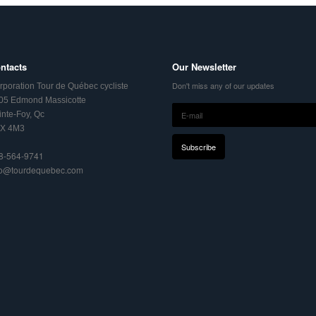
ntacts
Our Newsletter
Don't miss any of our updates
rporation Tour de Québec cycliste
05 Edmond Massicotte
inte-Foy, Qc
X 4M3
8-564-9741
fo@tourdequebec.com