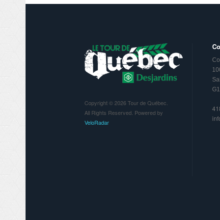
Co
Co
10
Sa
G1
Copyright © 2026 Tour de Québec.
41
All Rights Reserved. Powered by
in
VeloRadar