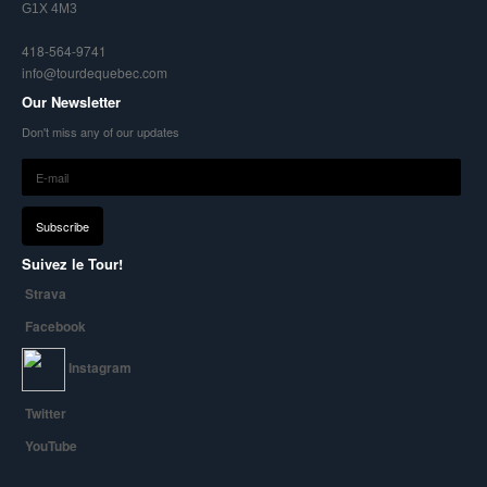
G1X 4M3
418-564-9741
info@tourdequebec.com
Our Newsletter
Don't miss any of our updates
Suivez le Tour!
Strava
Facebook
Instagram
Twitter
YouTube