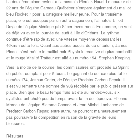
La deuxième place revient à l’amossois Pierrick Naud. Le coureur de
22 ans de l’équipe Garneau Québécor s’empare également du maillot
bleu Rocket 7 pour la catégorie meilleur jeune. Pour la troisième
place, elle est occupée par un autre saguenéen, l’almatois Elliott
Doyle de l’équipe Médique p/b Silber Investment. En somme, un vent
de déjà vu avec la journée de jeudi à l’Île d’Orléans. Le rythme
continue d’être rapide avec une vitesse moyenne dépassant les
46km/h cette fois. Quant aux autres acquis de ce critérium, James
Piccoli s’est mérité le maillot noir Physio interactive du plus combattif
et le rouge Vitalité Traiteur est allé au numéro 154, Stephen Keeping.
Vers la moitié de la course, les commissaires ont procédé au Sprint
du public, comptant pour 5 tours. Le gagnant de cet exercice fut le
numéro 174, Joshua Carter, de l’équipe Predator Carbon Repair. Il
s’est vu remettre une somme de 90$ récoltée par le public présent sur
place. Bien que le beau temps frais ait été au rendez-vous, six
cyclistes ont chuté peu de temps avant la fin de l’épreuve. Étienne
Moreau de l’équipe Biemme Canada et Jean-Michel Lachance de
Predator Carbon Repair, entre autre, ne pourront malheureusement
pas poursuivre la compétition en raison de la gravité de leurs
blessures.
Résultats