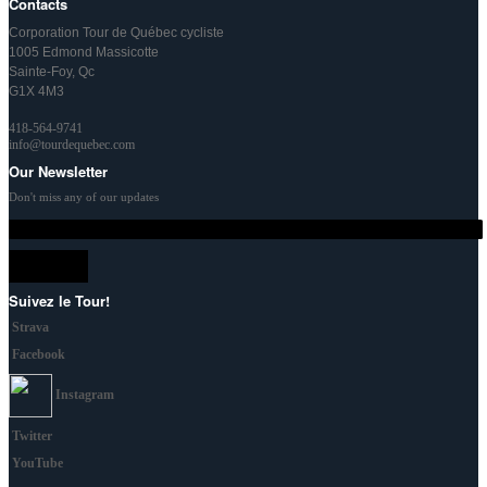
Contacts
Corporation Tour de Québec cycliste
1005 Edmond Massicotte
Sainte-Foy, Qc
G1X 4M3
418-564-9741
info@tourdequebec.com
Our Newsletter
Don't miss any of our updates
Suivez le Tour!
Strava
Facebook
Instagram
Twitter
YouTube