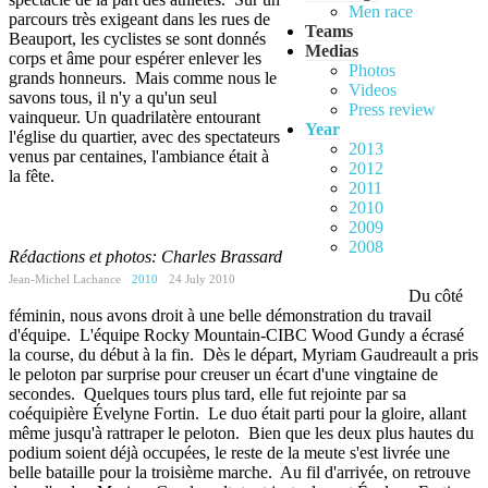
Men race
parcours très exigeant dans les rues de
Teams
Beauport, les cyclistes se sont donnés
Medias
corps et âme pour espérer enlever les
Photos
grands honneurs. Mais comme nous le
Videos
savons tous, il n'y a qu'un seul
Press review
vainqueur. Un quadrilatère entourant
Year
l'église du quartier, avec des spectateurs
2013
venus par centaines, l'ambiance était à
2012
la fête.
2011
2010
2009
2008
Rédactions et photos: Charles Brassard
Jean-Michel Lachance
2010
24 July 2010
Du côté
féminin, nous avons droit à une belle démonstration du travail
d'équipe. L'équipe Rocky Mountain-CIBC Wood Gundy a écrasé
la course, du début à la fin. Dès le départ, Myriam Gaudreault a pris
le peloton par surprise pour creuser un écart d'une vingtaine de
secondes. Quelques tours plus tard, elle fut rejointe par sa
coéquipière Évelyne Fortin. Le duo était parti pour la gloire, allant
même jusqu'à rattraper le peloton. Bien que les deux plus hautes du
podium soient déjà occupées, le reste de la meute s'est livrée une
belle bataille pour la troisième marche. Au fil d'arrivée, on retrouve