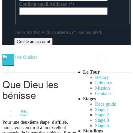
Confirm email Address:
(*)
Fields marked with an asterisk (*) are required.
Create an account
Le Tour
History
Que Dieu les
Palmares
Mission
bénisse
Contacts
Stages
Race guide
Empty
Stage 1
Print
Stage 2
Email
Stage 3
Pour une deuxième étape d'affilée,
Stage 4
nous avons eu droit à un excellent
Standings
spectacle de la part des athlètes. Sur un