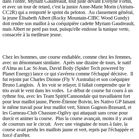
dans l'ordre, Myriam Gaudreault, tout juste devant Évelyne Fortin,
et avec un tour de retard, c'est la junior Anne-Marie Morin (Atrium-
CC2R) qui a remporté le sprint du peloton. Au classement général,
la jeune Élisabeth Albert (Rocky Mountain-CIBC Wood Gundy)
doit rendre son maillot à sa coéquipière cadette Myriam Gaudreault,
mais Albert ne perd pas tout, puisqu'elle endosse la tunique verte,
consacrée à la meilleure jeune.
Chez les hommes, une course endiablée, comme chez les femmes,
avec un dénommant similaire. Après une dizaine de tours, le natif
d'Alma au Lac St-Jean, David Boily (Spider Tech powered by
Planet Energy) lance ce qui s'avérera comme l'échappé décisive. Il
fut rejoint par Charles Dionne (Fly V Australia) et son coéquipier
Bruno Langlois. À les voir se relayer, il fallait comprendre que le
trio avait le vent dans les voiles. Le début de course fut couru à un
rythme fou, avec les Team Spirit/Cannondale qui travaillaient fort
pour leur maillot jaune, Pierre-Étienne Boivin, les Nativo GP faisant
le même travail pour leur maillot vert, Simon Gagnon-Brassard, et
les Garneau-Club Chassure-Ogilvy qui attaquait sans cesse pour
durcir et animer la course. Plus la course avançait, moins il y avait
de coureurs sur le circuit. Avec une vingtaine de tours à faire, la
course avait perdu les maillots jaune et vert, repris par l'échappée et
forcé d'arrêter.