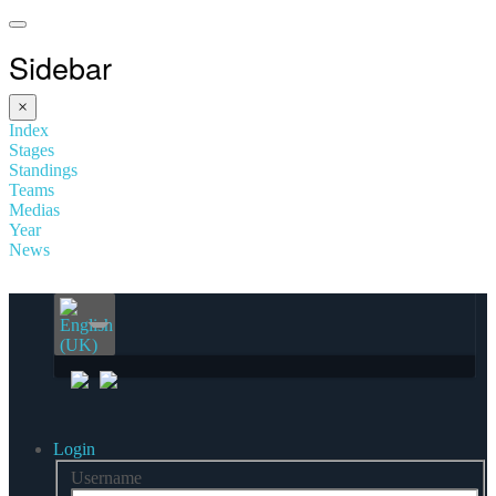
Sidebar
×
Index
Stages
Standings
Teams
Medias
Year
News
Login
Username