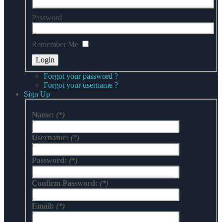
Password
Remember Me
Forgot your password ?
Forgot your username ?
Sign Up
Name:
(*)
Username:
(*)
Password:
(*)
Confirm Password:
(*)
Email:
(*)