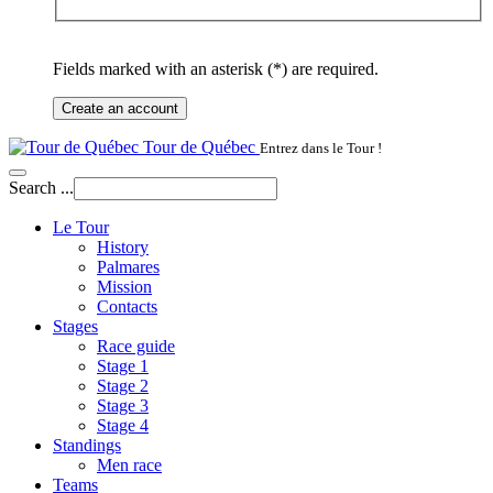
Fields marked with an asterisk (*) are required.
Create an account
Tour de Québec
Entrez dans le Tour !
Search ...
Le Tour
History
Palmares
Mission
Contacts
Stages
Race guide
Stage 1
Stage 2
Stage 3
Stage 4
Standings
Men race
Teams