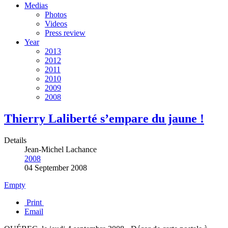
Medias
Photos
Videos
Press review
Year
2013
2012
2011
2010
2009
2008
Thierry Laliberté s’empare du jaune !
Details
Jean-Michel Lachance
2008
04 September 2008
Empty
Print
Email