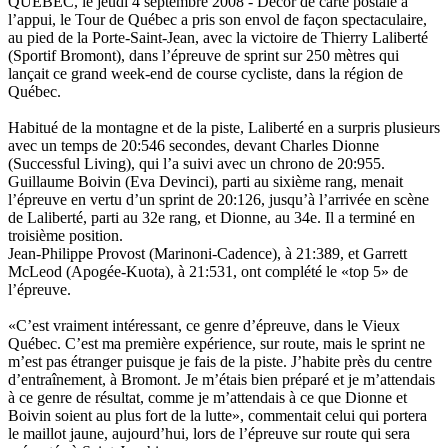
QUÉBEC, le jeudi 4 septembre 2008 - Décor de carte postale à
l’appui, le Tour de Québec a pris son envol de façon spectaculaire,
au pied de la Porte-Saint-Jean, avec la victoire de Thierry Laliberté
(Sportif Bromont), dans l’épreuve de sprint sur 250 mètres qui
lançait ce grand week-end de course cycliste, dans la région de
Québec.
Habitué de la montagne et de la piste, Laliberté en a surpris plusieurs
avec un temps de 20:546 secondes, devant Charles Dionne
(Successful Living), qui l’a suivi avec un chrono de 20:955.
Guillaume Boivin (Eva Devinci), parti au sixième rang, menait
l’épreuve en vertu d’un sprint de 20:126, jusqu’à l’arrivée en scène
de Laliberté, parti au 32e rang, et Dionne, au 34e. Il a terminé en
troisième position.
Jean-Philippe Provost (Marinoni-Cadence), à 21:389, et Garrett
McLeod (Apogée-Kuota), à 21:531, ont complété le «top 5» de
l’épreuve.
«C’est vraiment intéressant, ce genre d’épreuve, dans le Vieux
Québec. C’est ma première expérience, sur route, mais le sprint ne
m’est pas étranger puisque je fais de la piste. J’habite près du centre
d’entraînement, à Bromont. Je m’étais bien préparé et je m’attendais
à ce genre de résultat, comme je m’attendais à ce que Dionne et
Boivin soient au plus fort de la lutte», commentait celui qui portera
le maillot jaune, aujourd’hui, lors de l’épreuve sur route qui sera