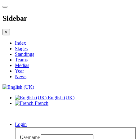
Sidebar
×
Index
Stages
Standings
Teams
Medias
Year
News
English (UK)
French
Login
Username