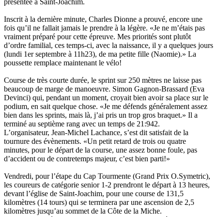
présentée à Saint-Joachim.
Inscrit à la dernière minute, Charles Dionne a prouvé, encore une
fois qu’il ne fallait jamais le prendre à la légère. «Je ne m’étais pas
vraiment préparé pour cette épreuve. Mes priorités sont plutôt
d’ordre familial, ces temps-ci, avec la naissance, il y a quelques jours
(lundi 1er septembre à 11h23), de ma petite fille (Naomie).» La
poussette remplace maintenant le vélo!
Course de très courte durée, le sprint sur 250 mètres ne laisse pas
beaucoup de marge de manoeuvre. Simon Gagnon-Brassard (Eva
Devinci) qui, pendant un moment, croyait bien avoir sa place sur le
podium, en sait quelque chose. «Je me défends généralement assez
bien dans les sprints, mais là, j’ai pris un trop gros braquet.» Il a
terminé au septième rang avec un temps de 21:942.
L’organisateur, Jean-Michel Lachance, s’est dit satisfait de la
tournure des évènements. «Un petit retard de trois ou quatre
minutes, pour le départ de la course, une assez bonne foule, pas
d’accident ou de contretemps majeur, c’est bien parti!»
Vendredi, pour l’étape du Cap Tourmente (Grand Prix O.Symetric),
les coureurs de catégorie senior 1-2 prendront le départ à 13 heures,
devant l’église de Saint-Joachim, pour une course de 131,5
kilomètres (14 tours) qui se terminera par une ascension de 2,5
kilomètres jusqu’au sommet de la Côte de la Miche.