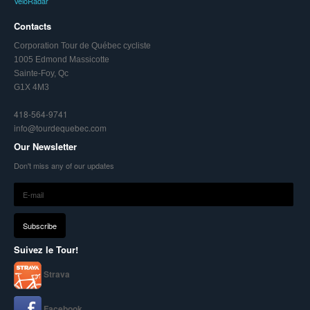
VeloRadar
Contacts
Corporation Tour de Québec cycliste
1005 Edmond Massicotte
Sainte-Foy, Qc
G1X 4M3
418-564-9741
info@tourdequebec.com
Our Newsletter
Don't miss any of our updates
Suivez le Tour!
Strava
Facebook