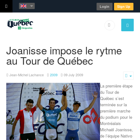
Login
Sign Up
Joanisse impose le rytme
au Tour de Québec
Jean-Michel Lachance
2009
09 July 2009
Emp
La première étape
du Tour de
Québec s’est
terminée sur la
première marche
du podium pour le
Montréalais
Michaël Joanisse,
de l’équipe Nativo