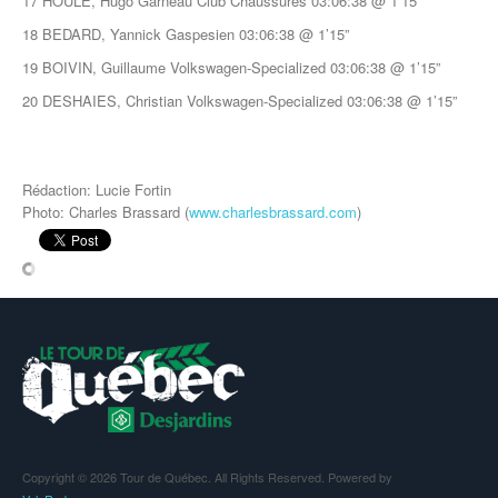
17 HOULE, Hugo Garneau Club Chaussures 03:06:38 @ 1’15”
18 BEDARD, Yannick Gaspesien 03:06:38 @ 1’15”
19 BOIVIN, Guillaume Volkswagen-Specialized 03:06:38 @ 1’15”
20 DESHAIES, Christian Volkswagen-Specialized 03:06:38 @ 1’15”
Rédaction: Lucie Fortin
Photo: Charles Brassard (
www.charlesbrassard.com
)
Copyright © 2026 Tour de Québec. All Rights Reserved. Powered by