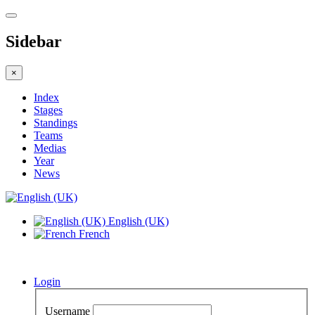
Sidebar
×
Index
Stages
Standings
Teams
Medias
Year
News
English (UK)
French
Login
Username