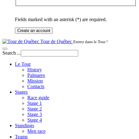
Fields marked with an asterisk (*) are required.
Create an account
Tour de Québec
Entrez dans le Tour !
Search ...
Le Tour
History
Palmares
Mission
Contacts
Stages
Race guide
Stage 1
Stage 2
Stage 3
Stage 4
Standings
Men race
Teams