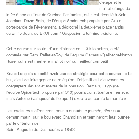
d’étape et le
maillot orange de
la 2e étape du Tour de Québec-Desjardins, qui s’est déroulé à Saint-
Joachim. David Boily, de l’équipe Spidertech propulsé par C10 et
porte-parole de l’événement, a décroché la deuxième place tandis
qu’Émile Jean, de EKOI.com / Gaspésien a terminé troisième.
Cette course sur route, d’une distance de 113 kilomètres, a été
dominée par Rémi Pelletier-Roy, de l’équipe Garneau-Québécor-Norton
Rose, qui s’est mérité le maillot noir du meilleur combatif.
Bruno Langlois a confié avoir usé de stratégie pour cette course : « Le
but, c’est de faire gagner notre équipe. L’objectif est d’envoyer les
coéquipiers devant et mettre de la pression. Demain, Hugo (de
l’équipe Spidertech propulsé par C10) pourra constituer une menace,
mais Antoine (vainqueur de l’étape 1) excelle au contre-la-montre ».
Les cyclistes s’affronteront pour la quatrième journée, dès 9h00
demain matin, sur le boulevard Champlain et termineront leur journée
par le critérium de
Saint-Augustin-de-Desmaures à 18h00.