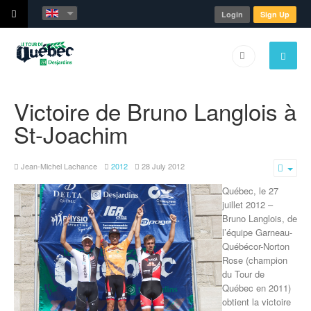
Login
Sign Up
Victoire de Bruno Langlois à
St-Joachim
Jean-Michel Lachance
2012
28 July 2012
Emp
Québec, le 27
juillet 2012 –
Bruno Langlois, de
l’équipe Garneau-
Québécor-Norton
Rose (champion
du Tour de
Québec en 2011)
obtient la victoire