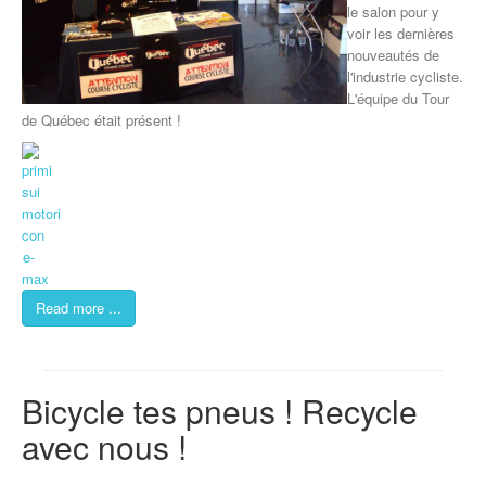
le salon pour y
voir les dernières
nouveautés de
l'industrie cycliste.
L'équipe du Tour
de Québec était présent !
Read more ...
Bicycle tes pneus ! Recycle
avec nous !