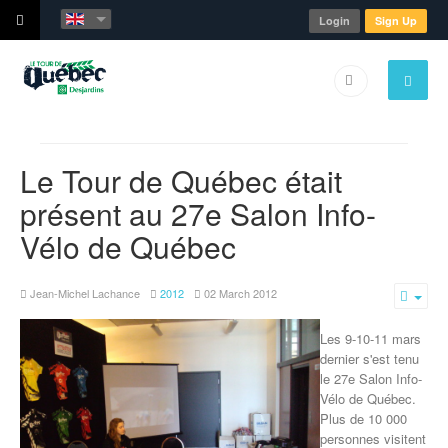
Login
Sign Up
Le Tour de Québec était
présent au 27e Salon Info-
Vélo de Québec
Jean-Michel Lachance
2012
02 March 2012
Emp
Les 9-10-11 mars
dernier s'est tenu
le 27e Salon Info-
Vélo de Québec.
Plus de 10 000
personnes visitent