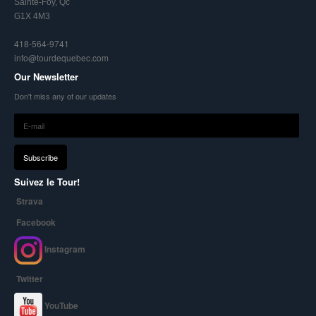
Sainte-Foy, Qc
G1X 4M3
418-564-9741
info@tourdequebec.com
Our Newsletter
Don't miss any of our updates
Suivez le Tour!
Strava
Facebook
Instagram
Twitter
YouTube