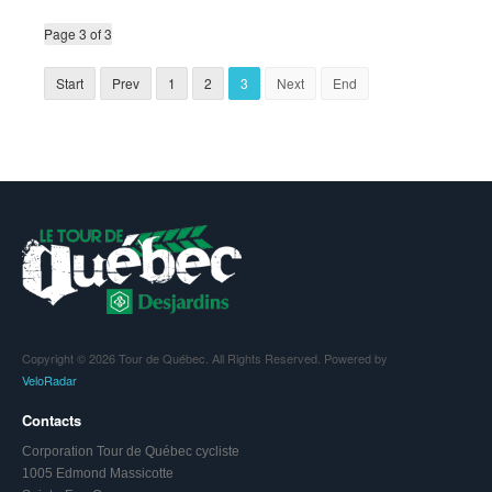
Page 3 of 3
Start
Prev
1
2
3
Next
End
Copyright © 2026 Tour de Québec. All Rights Reserved. Powered by
VeloRadar
Contacts
Corporation Tour de Québec cycliste
1005 Edmond Massicotte