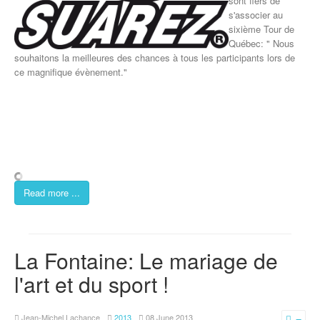
sont fiers de
s'associer au
sixième Tour de
Québec: " Nous
souhaitons la meilleures des chances à tous les participants lors de
ce magnifique évènement."
Read more ...
La Fontaine: Le mariage de
l'art et du sport !
Jean-Michel Lachance
2013
08 June 2013