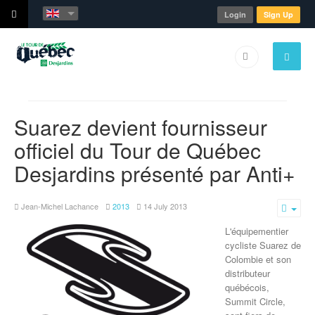
Login
Sign Up
Suarez devient fournisseur
officiel du Tour de Québec
Desjardins présenté par Anti+
Jean-Michel Lachance
2013
14 July 2013
Emp
L'équipementier
cycliste Suarez de
Colombie et son
distributeur
québécois,
Summit Circle,