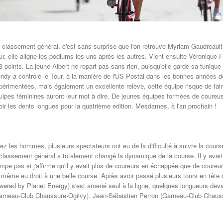
 classement général, c'est sans surprise que l'on retrouve Myriam Gaudreault
ur, elle aligne les podiums les uns après les autres. Vient ensuite Véronique 
3 points. La jeune Albert ne repart pas sans rien, puisqu'elle garde sa tuni
ndy a contrôlé le Tour, à la manière de l'US Postal dans les bonnes années
périmentées, mais également un excellente relève, cette équipe risque de faire
uipes féminines auront leur mot à dire. De jeunes équipes formées de coureu
oir les dents longues pour la quatrième édition. Mesdames, à l'an prochain !
ez les hommes, plusieurs spectateurs ont eu de la difficulté à suivre la cour
 classement général a totalement changé la dynamique de la course. Il y avai
ompe pas si j'affirme qu'il y avait plus de coureurs en échappée que de coureu
 même eu droit à une belle course. Après avoir passé plusieurs tours en tête 
wered by Planet Energy) s'est amené seul à la ligne, quelques longueurs de
arneau-Club Chaussure-Ogilvy). Jean-Sébastien Perron (Garneau-Club Chauss