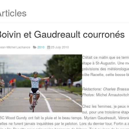
rticles
oivin et Gaudreault courronés
Jean-Michel Lachance
2010
25 July 2010
C'était ce matin que se term
étape à St-Augustin. Une mé
prévisions des météorologue
côte Racette, cette bosse 
Rédactions: Charles Brassa
Photo
s: Michel Arnautovitc
Chez les femmes, je peux r
oui, pour une troisième étap
BC Wood Gundy ont fait la pluie et le beau temps. Myriam Gaudreault, Véroniq
 elles ne furent jamais inquiétées par le peloton. Lors du dernier tour, Forti