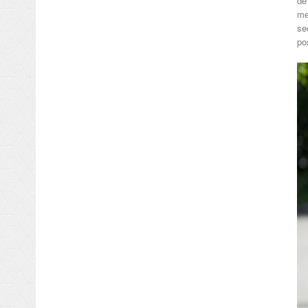
de
me
se
po