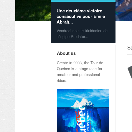
Une deuxième victoire
consécutive pour Émile
Abrah...
Vendredi soir, le trinidadien de
l’équipe Predator...
S
About us
Create in 2008, the Tour de
Quebec is a stage race for
amateur and professional
riders.