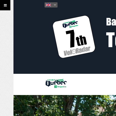
Défi d'automne 2021 du
Tour de Québec
Lors du mois d'octobre, le Tour
de Québec lance le...