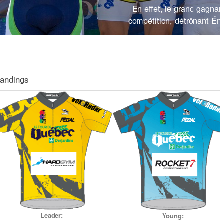
En effet, le grand gagna
compétition, détrônant Ém
tandings
Leader:
Young: