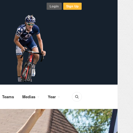
Login
Sign Up
Teams
Medias
Year