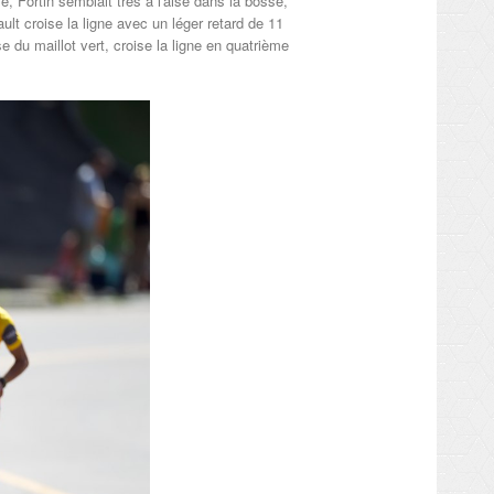
e, Fortin semblait très à l'aise dans la bosse,
t croise la ligne avec un léger retard de 11
 du maillot vert, croise la ligne en quatrième