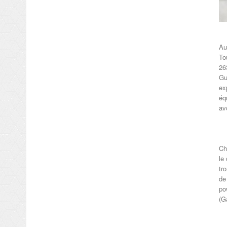
Au
To
26
Gu
ex
éq
av
Ch
le
tr
de
po
(G