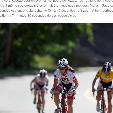
 la côte Racette pour enlever les honneurs de l'étape. Tout au long de la cours
ttant même ses coéquipières en misère à quelques reprises. Myriam Gaudreaul
condes et vient ensuite Johanne Cyr à 40 secondes. Élisabeth Albert, porteuse
sition, à 7 minutes 30 secondes de ses coéquipières.