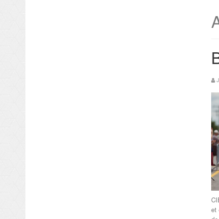
A
B
CI
et