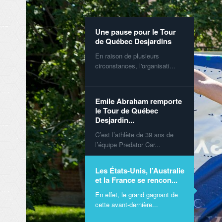
Une pause pour le Tour
de Québec Desjardins
En raison de plusieurs
circonstances, l'organisati...
Emile Abraham remporte
le Tour de Québec
Desjardin...
C’est l’athlète de 39 ans de
l’équipe Predator Car...
Les États-Unis, l’Australie
et la France se rencon...
En effet, le grand gagnant de
cette avant-dernière...