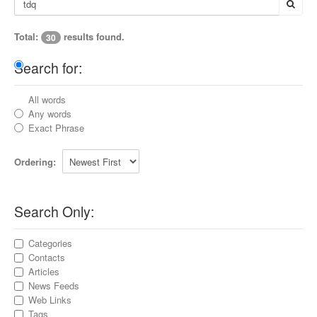
Total:
results found.
30
Search for:
All words
Any words
Exact Phrase
Ordering:
Search Only:
Categories
Contacts
Articles
News Feeds
Web Links
Tags