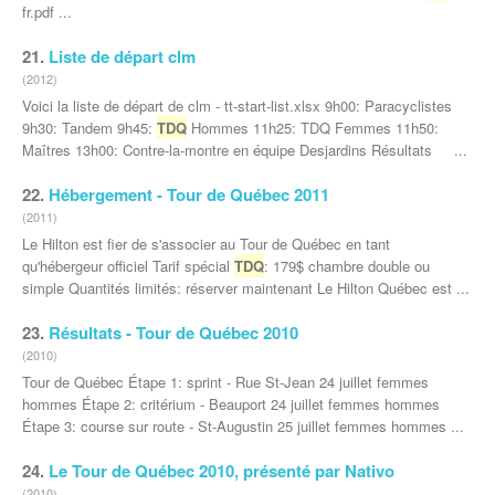
fr.pdf ...
21.
Liste de départ clm
(2012)
Voici la liste de départ de clm - tt-start-list.xlsx 9h00: Paracyclistes
9h30: Tandem 9h45:
TDQ
Hommes 11h25: TDQ Femmes 11h50:
Maîtres 13h00: Contre-la-montre en équipe Desjardins Résultats ...
22.
Hébergement - Tour de Québec 2011
(2011)
Le Hilton est fier de s'associer au Tour de Québec en tant
qu'hébergeur officiel Tarif spécial
TDQ
: 179$ chambre double ou
simple Quantités limités: réserver maintenant Le Hilton Québec est ...
23.
Résultats - Tour de Québec 2010
(2010)
Tour de Québec Étape 1: sprint - Rue St-Jean 24 juillet femmes
hommes Étape 2: critérium - Beauport 24 juillet femmes hommes
Étape 3: course sur route - St-Augustin 25 juillet femmes hommes ...
24.
Le Tour de Québec 2010, présenté par Nativo
(2010)