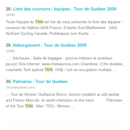
28.
Liste des coureurs / équipes - Tour de Québec 2009
(2009)
Toute l'équipe du
TDQ
est fier de vous présenter la liste des équipes /
coureurs de l'édition 2009 France: Entente Sud Méditerrané USA:
NorEast Cycling Canada: Probikepool.com Kuota ...
29.
Hébergement - Tour de Québec 2009
(2009)
... / Sécheuse - Salle de bagages - piscine intérieur et extérieur -
jacuzzi Site Internet: www.chateaumsa.com Chambres: 2 lits doubles,
cuisinette Tarif spécial
TDQ
: 100$ / nuit en occupation multiple, ...
30.
Palmares - Tour de Quebec
(Tourdequebec.com)
... Tour de l'Avenir, Guillaume Boivin, bronze medalist at u23 worlds
and Franco Marvulli, 4x world champion on the track. Palmares
of the Tour
TDQ
- Men TDQ - Women ...