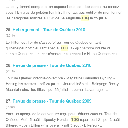
... en y tenant compte et en espérant que les filles seront au rendez-
vous ! En plus du peloton féminin, il ne faut pas oublier de mentionner
les catégories maîtres au GP de St-Augustin/
TDQ
le 25 juille ...
25.
Hébergement - Tour de Québec 2010
(2010)
Le Hilton est fier de s'associer au Tour de Québec en tant
qu'hébergeur officiel Tarif spécial
TDQ
: 179$ chambre double ou
simple Quantités limités: réserver maintenant Le Hilton Québec est ...
26.
Revue de presse - Tour de Québec 2010
(2010)
Tour de Québec octobre-novembre - Magazine Canadian Cycling -
Honing his senses - pdf 26 juillet - Journal leSoleil - Balayage Rocky
Mountain chez les filles - pdf 26 juillet - Journal L'avantage - ...
27.
Revue de presse - Tour de Québec 2009
(2009)
Voici un aperçu de la couverture reçu pour l'édition 2009 du Tour de
Québec. Août 5 août - Spooky Kenda -
TDQ
report part 2 - pdf 3 août -
Bikereg - Josh Dillon wins overall - pdf 3 août - Bikereg - ...