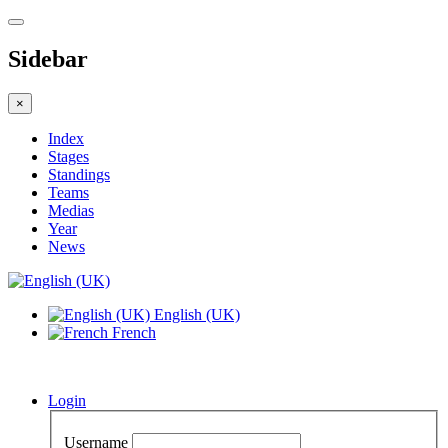
Sidebar
×
Index
Stages
Standings
Teams
Medias
Year
News
English (UK)
French
Login
Username