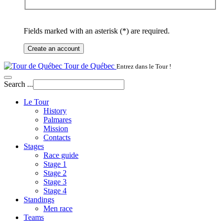
Fields marked with an asterisk (*) are required.
Create an account
Tour de Québec
Entrez dans le Tour !
Search ...
Le Tour
History
Palmares
Mission
Contacts
Stages
Race guide
Stage 1
Stage 2
Stage 3
Stage 4
Standings
Men race
Teams