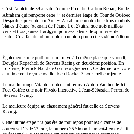
C’est l’athlète de 39 ans de l’équipe Predator Carbon Repair, Emile
e
Abraham qui remporte cette 4
et dernière étape du Tour de Québec
Desjardins présenté par Anti +. Abraham cumule donc trois maillots
blancs d’étape (gagnant de l’étape 1 et 2) ainsi que trois maillots
verts et trois jaunes Hardgym pour ses talents de sprinter et de
leader. Cela fait de lui un triple champion pour cette sixième édition.
Également sur le podium se retrouve à la même place que samedi,
Douglas Repacholi de Stevens Racing en deuxième position. En
troisième, Pierrick Naud de Garneau Quebecor. Ce dernier a encore
et ultimement reçu le maillot bleu Rocket 7 pour meilleur jeune.
Le maillot rouge Vitalité Traiteur fut remis à Anton Varabei de Jet
Fuel Coffee et le noir Physio Interactive à Jean-Sébastien Perron de
Stevens Racing.
La meilleure équipe au classement général fut celle de Stevens
Racing.
Cette ultime étape n’a pas été de tout repos pour les dizaines de
e
coureurs. Dès le 2
tour, le numéro 35 Simon Lambert-Lemay était