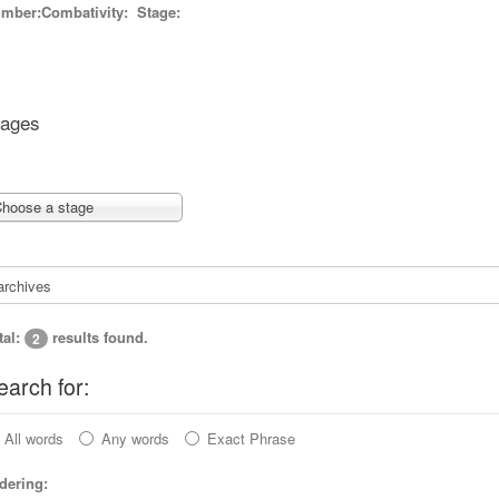
imber:
Combativity:
Stage:
tages
hoose a stage
tal:
results found.
2
earch for:
All words
Any words
Exact Phrase
dering: