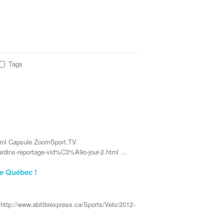
Tags
tml Capsule ZoomSport.TV
rdins-reportage-vid%C3%A9o-jour-2.html ...
de Québec !
ttp://www.abitibiexpress.ca/Sports/Velo/2012-