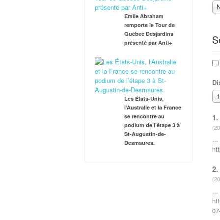
N
Emile Abraham
remporte le Tour de
Québec Desjardins
S
présenté par Anti+
Di
Les États-Unis,
l’Australie et la France
1.
se rencontre au
podium de l’étape 3 à
(20
St-Augustin-de-
..
Desmaures.
ht
2.
(20
..
ht
07