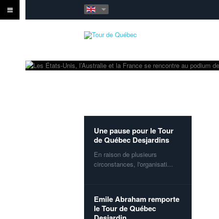
Défi d'automne 2021 du
Tour de Québec
Lors du mois d'octobre, le Tour
de Québec lance le...
Une pause pour le Tour
de Québec Desjardins
En raison de plusieurs
circonstances, l'organisati...
Emile Abraham remporte
le Tour de Québec
Desjardin...