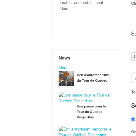
amateur and professional
Cl
riders.
S
C
News
More
Défi d'automne 2021
du Tour de Québec
To
S
Une pause pour le
Tour de Québec
Desjardins
Or