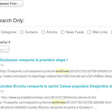
ewest First
earch Only:
Categories
Contacts
Articles
News Feeds
Web Links
splay #
100
Duchesne remporte la première étape !
12)
. http://tvasports.ca/tvasports/cyclisme/
archives
/2012/07/20120726-235303.h
tp://www.zoomsport.tv/reportage-videos/item/402-tour-de-qu%C3%A9bec-desja
Jordan Brochu remporte le sprint Caisse populaire Desjardins 
12)
. http://www.journaldemontreal.com/2012/07/26/brochu-donne-le-ton
tp://tvasports.ca/tvasports/cyclisme/
archives
/2012/07/20120725-224326.html h
-25/article-3039267/Jordan-Brochu-remporte-le-sprint-a-Quebec/1 ...