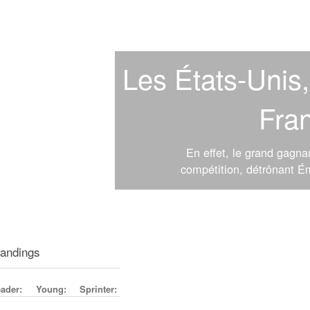
Les États-Unis, 
Fran
En effet, le grand gagna
compétition, détrônant Ém
tandings
ader:
Young:
Sprinter: