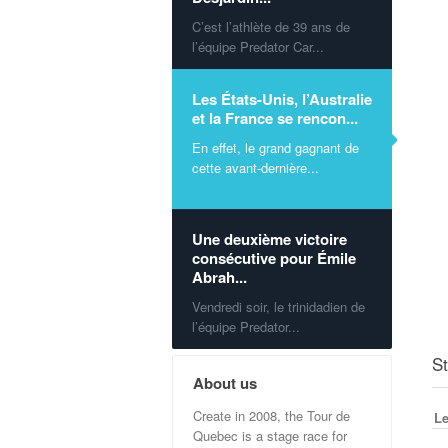
C’est l’athlète de 39 ans de
l’équipe Predator Car...
Les États-Unis, l’Australie
et la France se rencon...
En effet, le grand gagnant de
cette avant-dernière...
Une deuxième victoire
consécutive pour Émile
Abrah...
Vendredi soir, le trinidadien de
l’équipe Predator...
S
About us
Create in 2008, the Tour de
Le
Quebec is a stage race for