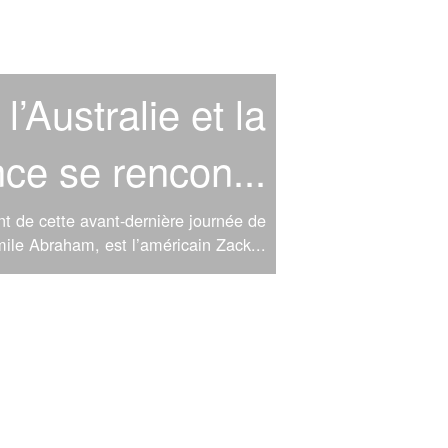
l’Australie et la
ce se rencon...
nt de cette avant-dernière journée de
ile Abraham, est l’américain Zack...