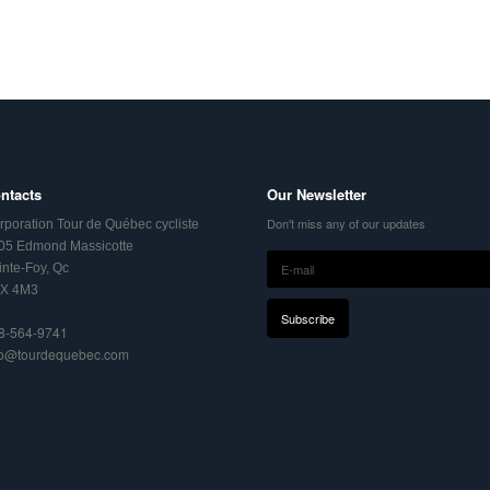
ntacts
Our Newsletter
Don't miss any of our updates
rporation Tour de Québec cycliste
05 Edmond Massicotte
inte-Foy, Qc
X 4M3
8-564-9741
fo@tourdequebec.com