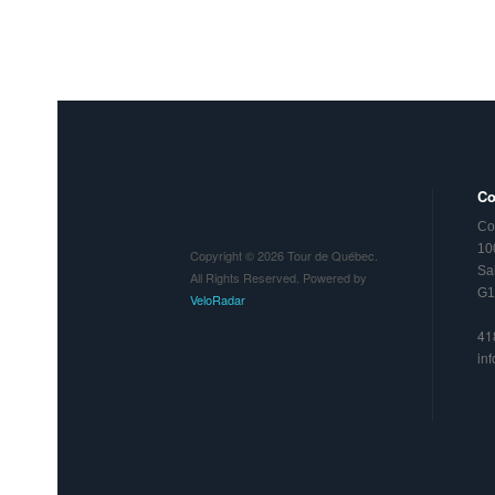
Co
Co
10
Copyright © 2026 Tour de Québec.
Sa
All Rights Reserved. Powered by
G1
VeloRadar
41
in