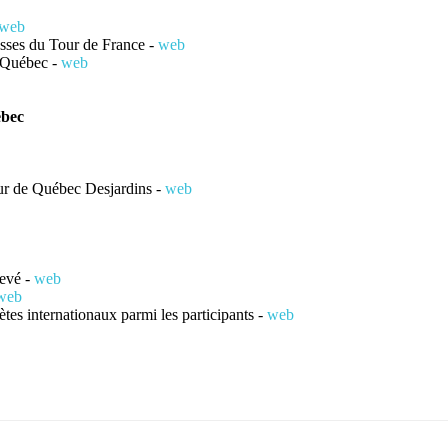
web
esses du Tour de France -
web
à Québec -
web
ébec
our de Québec Desjardins -
web
levé -
web
web
tes internationaux parmi les participants -
web