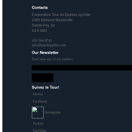
Contacts
Corporation Tour de Québec cycliste
1005 Edmond Massicotte
Sainte-Foy, Qc
G1X 4M3
418-564-9741
info@tourdequebec.com
Our Newsletter
Don't miss any of our updates
Suivez le Tour!
Strava
Facebook
Instagram
Twitter
YouTube