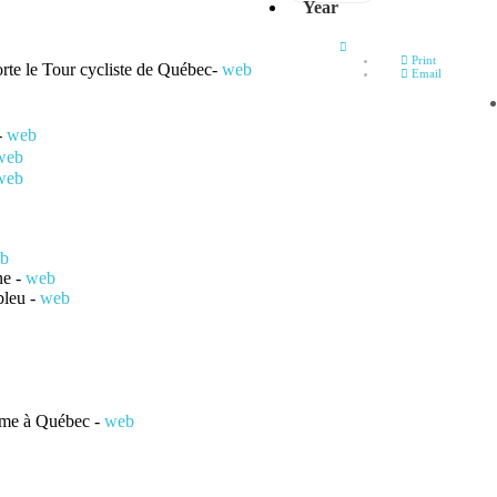
Year
Empty
Print
te le Tour cycliste de Québec-
web
Email
-
web
web
web
b
ne -
web
bleu -
web
2eme à Québec
-
web