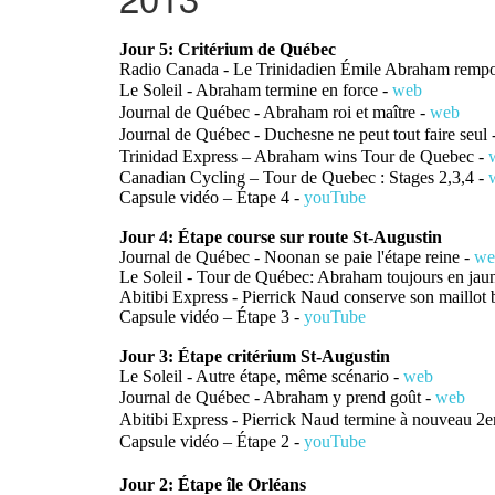
Jour 5: Critérium de Québec
Radio Canada - Le Trinidadien Émile Abraham rempor
Le Soleil - Abraham termine en force -
web
Journal de Québec -
Abraham roi et maître
-
web
Journal de Québec -
Duchesne ne peut tout faire seul
Trinidad Express – Abraham wins Tour de Quebec -
Canadian Cycling – Tour de Quebec : Stages 2,3,4 -
Capsule vidéo – Étape 4 -
youTube
Jour 4: Étape course sur route St-Augustin
Journal de Québec - Noonan se paie l'étape reine -
we
Le Soleil - Tour de Québec: Abraham toujours en jau
Abitibi Express - Pierrick Naud conserve son maillot 
Capsule vidéo – Étape 3 -
youTube
Jour 3: Étape critérium St-Augustin
Le Soleil - Autre étape, même scénario -
web
Journal de Québec -
Abraham y prend goût
-
web
Abitibi Express -
Pierrick Naud termine à nouveau 
Capsule vidéo – Étape 2 -
youTube
Jour 2: Étape île Orléans