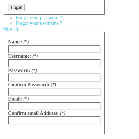
Forgot your password ?
Forgot your username ?
Sign Up
Name:
(*)
Username:
(*)
Password:
(*)
Confirm Password:
(*)
Email:
(*)
Confirm email Address:
(*)